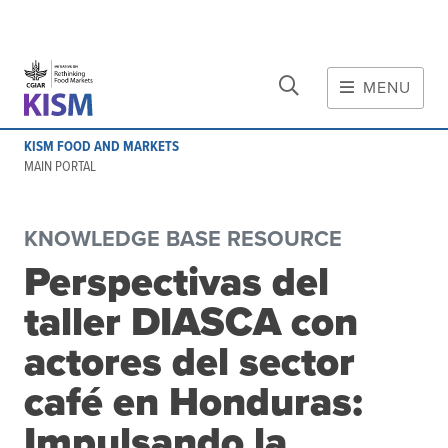
CLOSE
Skip to main content
MENU
MAIN CONTENT
KISM FOOD AND MARKETS
About
MAIN PORTAL
Scope and method
Other knowledge platforms
KNOWLEDGE BASE RESOURCE
Initiative
Perspectivas del
Initiative's website
taller DIASCA con
Global value chains
Domestic food value chains
actores del sector
Cross-value chain services
café en Honduras:
Impulsando la
Community of Practice