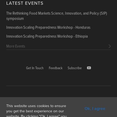
LATEST EVENTS
The Rethinking Food Markets Science, Innovation, and Policy (SIP)
symposium
Innovation Scaling Preparedness Workshop - Honduras
Innovation Scaling Preparedness Workshop - Ethiopia
More Events
Get In Touch
Feedback
Subscribe
Copyright © 2026 International Food Policy Research Institute
This website uses cookies to ensure
Ok, I agree
1000, Avenue Agropolis, F-34394 Montpellier cedex 5 France
you get the best experience on our
website. By clicking "Ok, I agree" you