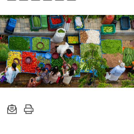
Climate
Equality & inclusion
Nutrition & food security
Poverty & livelihoods
Events
CGIAR Initiative Events
External Events
INFORMATION
Get In Touch
Feedback
Subscribe