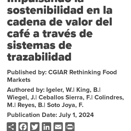
sostenibilidad en la
About the CoP
Discussion forum
cadena de valor del
Knowledge tools
café a través de
Theory of Change
sistemas de
Geographic map
trazabilidad
Knowledge gap map
Agri-Food Market and Policy Analysis Models
Published by: CGIAR Rethinking Food
Library
Markets
Blogs
Globally integrated value chains
Authored by: Igeler, W.| King, B.|
Wiegel, J.| Ceballos Sierra, F.| Colindres,
Domestic food market value chains
M.| Reyes, B.| Soto Joya, F.
Cross market services
Publication Date: July 1, 2024
Policy brief
Share
Facebook
Twitter
LinkedIn
Email
Print
Agri-food policy & markets