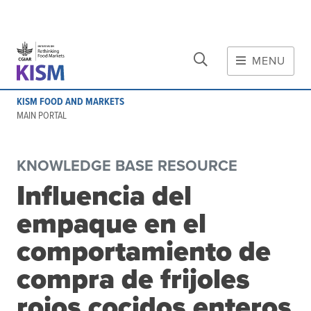
CLOSE
Skip to main content
MENU
MAIN CONTENT
KISM FOOD AND MARKETS
About
MAIN PORTAL
Scope and method
Other knowledge platforms
KNOWLEDGE BASE RESOURCE
Initiative
Influencia del
Initiative's website
empaque en el
Global value chains
Domestic food value chains
comportamiento de
Cross-value chain services
compra de frijoles
rojos cocidos enteros
Community of Practice