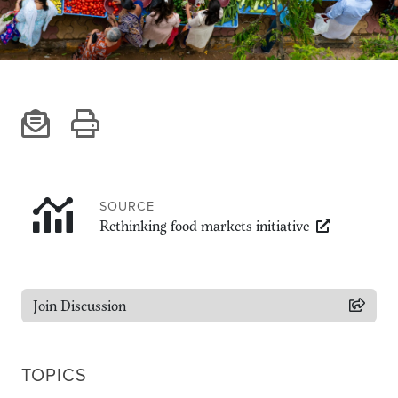
Climate
Equality & inclusion
Nutrition & food security
Poverty & livelihoods
Events
CGIAR Initiative Events
External Events
SOURCE
Rethinking food markets initiative
INFORMATION
Get In Touch
Join Discussion
Feedback
Subscribe
TOPICS