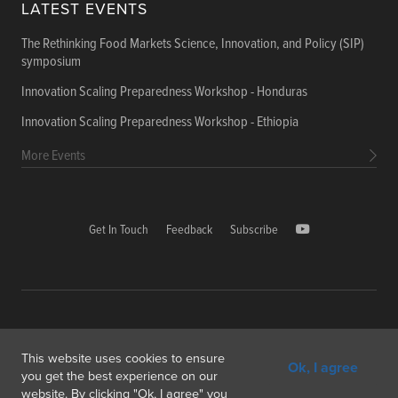
LATEST EVENTS
The Rethinking Food Markets Science, Innovation, and Policy (SIP)
symposium
Innovation Scaling Preparedness Workshop - Honduras
Innovation Scaling Preparedness Workshop - Ethiopia
More Events
Get In Touch
Feedback
Subscribe
Copyright © 2026 International Food Policy Research Institute
This website uses cookies to ensure
Ok, I agree
1000, Avenue Agropolis, F-34394 Montpellier cedex 5 France
you get the best experience on our
website. By clicking "Ok, I agree" you